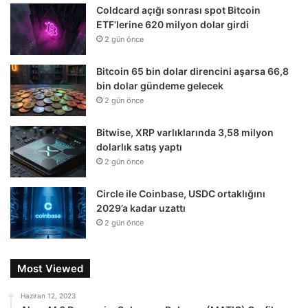
Coldcard açığı sonrası spot Bitcoin
ETF’lerine 620 milyon dolar girdi
2 gün önce
Bitcoin 65 bin dolar direncini aşarsa 66,8
bin dolar gündeme gelecek
2 gün önce
Bitwise, XRP varlıklarında 3,58 milyon
dolarlık satış yaptı
2 gün önce
Circle ile Coinbase, USDC ortaklığını
2029’a kadar uzattı
2 gün önce
Most Viewed
Haziran 12, 2023