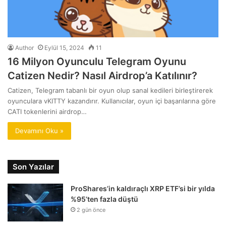
Author
Eylül 15, 2024
11
16 Milyon Oyunculu Telegram Oyunu
Catizen Nedir? Nasıl Airdrop’a Katılınır?
Catizen, Telegram tabanlı bir oyun olup sanal kedileri birleştirerek
oyunculara vKITTY kazandırır. Kullanıcılar, oyun içi başarılarına göre
CATI tokenlerini airdrop…
Devamını Oku »
Son Yazılar
ProShares’in kaldıraçlı XRP ETF’si bir yılda
%95’ten fazla düştü
2 gün önce