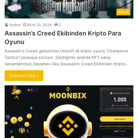
Genel
Author
Ekim 10, 2024
2
Assassin’s Creed Ekibinden Kripto Para
Oyunu
Assassin's Creed geliştiricisi Ubisoft ilk kripto oyunu 'Champions
Tactics'i piyasaya sürüyor. Geçtiğimiz aylarda NFT satışı
tamamlanmıştı.Devamını Oku:Assassin’s Creed Ekibinden Kripto…
Devamını Oku »