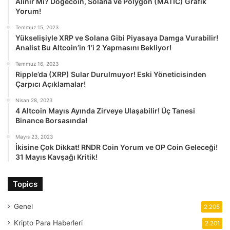
Alınır Mı? Dogecoin, Solana ve Polygon (MATIC) Grafik
Yorum!
Temmuz 15, 2023
Yükselişiyle XRP ve Solana Gibi Piyasaya Damga Vurabilir!
Analist Bu Altcoin’in 1’i 2 Yapmasını Bekliyor!
Temmuz 16, 2023
Ripple’da (XRP) Sular Durulmuyor! Eski Yöneticisinden
Çarpıcı Açıklamalar!
Nisan 28, 2023
4 Altcoin Mayıs Ayında Zirveye Ulaşabilir! Üç Tanesi
Binance Borsasında!
Mayıs 23, 2023
İkisine Çok Dikkat! RNDR Coin Yorum ve OP Coin Geleceği!
31 Mayıs Kavşağı Kritik!
Topics
Genel
2.205
Kripto Para Haberleri
2.201