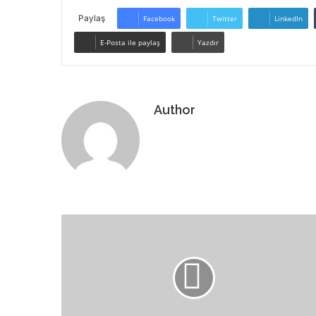
Paylaş
Facebook
Twitter
LinkedIn
E-Posta ile paylaş
Yazdır
Author
Web
sitesi