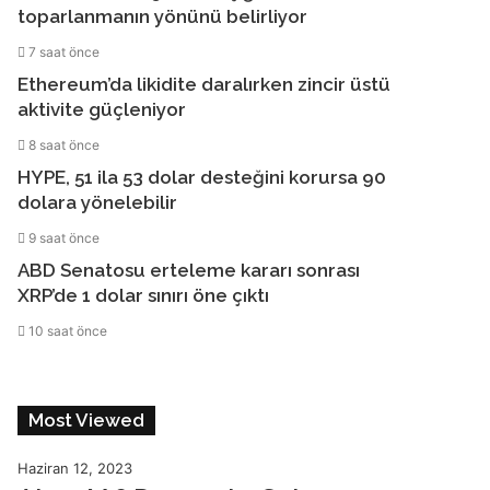
toparlanmanın yönünü belirliyor
7 saat önce
Ethereum’da likidite daralırken zincir üstü
aktivite güçleniyor
8 saat önce
HYPE, 51 ila 53 dolar desteğini korursa 90
dolara yönelebilir
9 saat önce
ABD Senatosu erteleme kararı sonrası
XRP’de 1 dolar sınırı öne çıktı
10 saat önce
Most Viewed
Haziran 12, 2023