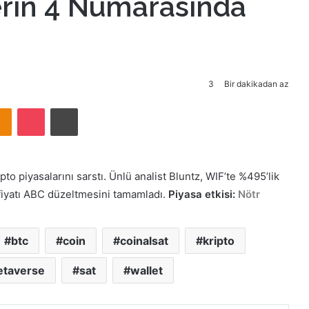
rin 4 Numarasında
3
Bir dakikadan az
takte
Odnoklassniki
Pocket
Yazdır
to piyasalarını sarstı. Ünlü analist Bluntz, WIF’te %495’lik
) fiyatı ABC düzeltmesini tamamladı.
Piyasa etkisi:
Nötr
btc
coin
coinalsat
kripto
taverse
sat
wallet