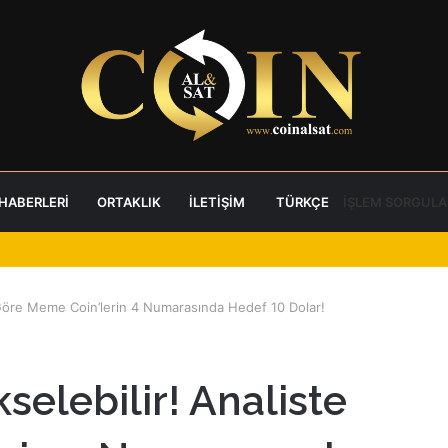
 HABERLERI
ORTAKLIK
İLETIŞIM
TÜRKÇE
İŞLEM SORGULA
Göre Meme Coin’lerin 4 Numarasında Hedef 10 Dolar!
elebilir! Analiste