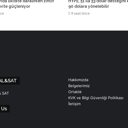
da likidite daralırken zincir
HYPE, 51 ila 53 dolar desteğini
ivite güçleniyor
90 dolara yönelebilir
nce
9 saat önce
Hakkımızda
AL&SAT
Belgelerimiz
Ortaklık
& SAT
KVK ve Bilgi Güvenliği Politikası
İletişim
 Us