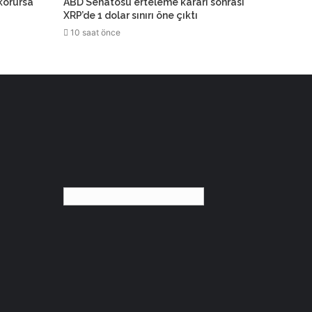
 korursa
ABD Senatosu erteleme kararı sonrası
XRP’de 1 dolar sınırı öne çıktı
10 saat önce
Türkçe