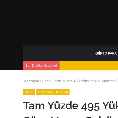
KRIPTO PARA
Son Dakika Haberleri
Anasayfa
/
Genel
/
Tam Yüzde 495 Yükselebilir! Analiste 
Genel
Kripto Para Haberleri
Tam Yüzde 495 Yüks