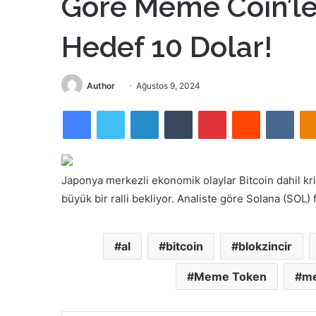
Göre Meme Coin’le
Hedef 10 Dolar!
Bir
Author
Ağustos 9, 2024
e-
Facebook
Twitter
LinkedIn
Tumblr
Pinterest
Reddit
VKon
posta
göndermek
Japonya merkezli ekonomik olaylar Bitcoin dahil krip
büyük bir ralli bekliyor. Analiste göre Solana (SOL
al
bitcoin
blokzincir
Meme Token
me