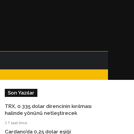
Facebook
Instagram
Telegram
WhatsApp
Kenar
Dış
Arama
Bölmesi
görünümü
yap
Son Yazılar
değiştir
...
TRX, 0.335 dolar direncinin kırılması
halinde yönünü netleştirecek
7 saat önce
Cardano’da 0,25 dolar eşiği