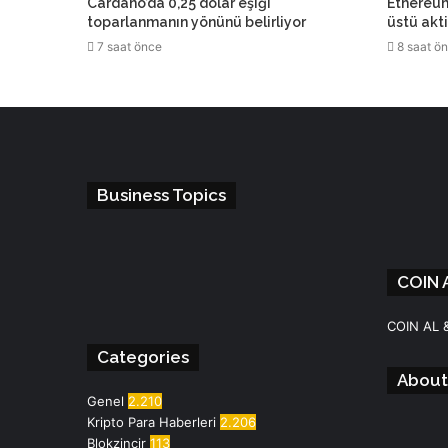
Cardano’da 0,25 dolar eşiği
Ethereum’
toparlanmanın yönünü belirliyor
üstü akt
7 saat önce
8 saat ö
Business Topics
COIN 
Facebook
Instagram
Telegram
WhatsApp
COIN AL 
Categories
About
Genel
2.210
Kripto Para Haberleri
2.206
Blokzincir
113