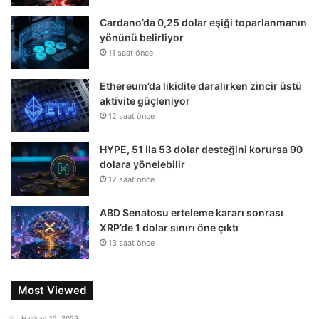
Cardano’da 0,25 dolar eşiği toparlanmanın
yönünü belirliyor
11 saat önce
Ethereum’da likidite daralırken zincir üstü
aktivite güçleniyor
12 saat önce
HYPE, 51 ila 53 dolar desteğini korursa 90
dolara yönelebilir
12 saat önce
ABD Senatosu erteleme kararı sonrası
XRP’de 1 dolar sınırı öne çıktı
13 saat önce
Most Viewed
Haziran 12, 2023