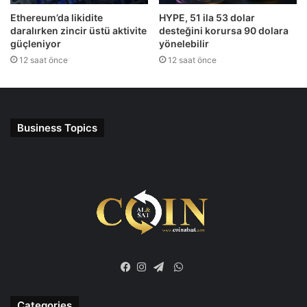
Ethereum’da likidite
HYPE, 51 ila 53 dolar
daralırken zincir üstü aktivite
desteğini korursa 90 dolara
güçleniyor
yönelebilir
12 saat önce
12 saat önce
Business Topics
WhatsApp
Facebook
Instagram
Telegram
Categories