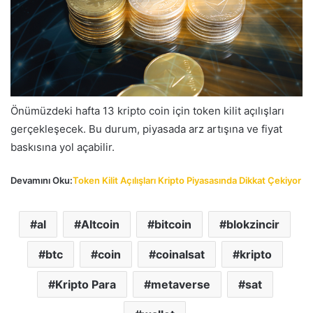
Önümüzdeki hafta 13 kripto coin için token kilit açılışları
gerçekleşecek. Bu durum, piyasada arz artışına ve fiyat
baskısına yol açabilir.
Devamını Oku:
Token Kilit Açılışları Kripto Piyasasında Dikkat Çekiyor
al
Altcoin
bitcoin
blokzincir
btc
coin
coinalsat
kripto
Kripto Para
metaverse
sat