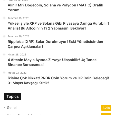
Alınır Mı? Dogecoin, Solana ve Polygon (MATIC) Grafik
Yorum!
Temmuz 15, 2023
Yükselişiyle XRP ve Solana Gibi Piyasaya Damga Vurabilir!
Analist Bu Altcoin’in 1’i 2 Yapmasını Bekliyor!
Temmuz 16, 2023
Ripple’da (XRP) Sular Durulmuyor! Eski Yöneticisinden
Çarpıcı Açıklamalar!
Nisan 28, 2023
4 Altcoin Mayıs Ayında Zirveye Ulaşabilir! Üç Tanesi
Binance Borsasında!
Mayıs 23, 2023
İkisine Çok Dikkat! RNDR Coin Yorum ve OP Coin Geleceği!
31 Mayıs Kavşağı Kritik!
Topics
Genel
2.210