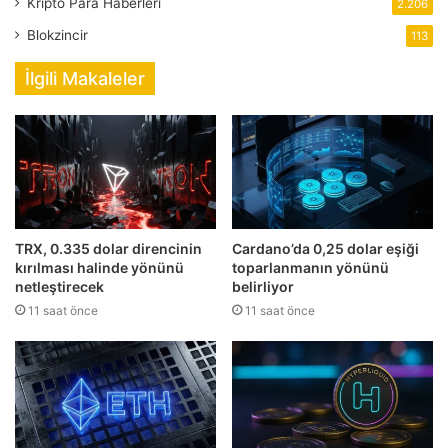
Kripto Para Haberleri
2.206
Blokzincir
113
İlgili Makaleler
TRX, 0.335 dolar direncinin
Cardano’da 0,25 dolar eşiği
kırılması halinde yönünü
toparlanmanın yönünü
netleştirecek
belirliyor
11 saat önce
11 saat önce