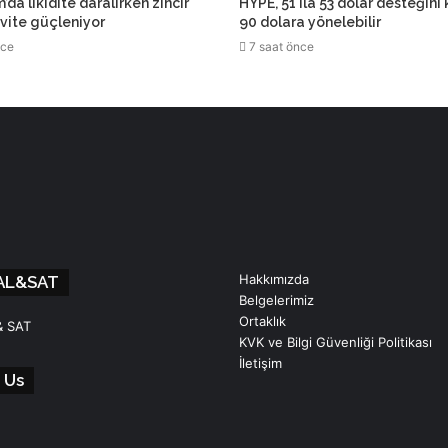
da likidite daralırken zincir
HYPE, 51 ila 53 dolar desteğini
ivite güçleniyor
90 dolara yönelebilir
nce
7 saat önce
Hakkımızda
AL&SAT
Belgelerimiz
Ortaklık
& SAT
KVK ve Bilgi Güvenliği Politikası
İletişim
 Us