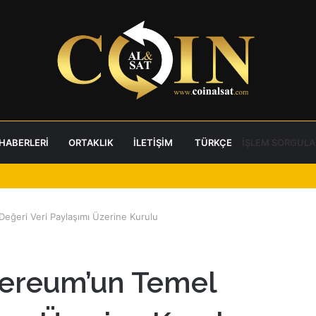
 HABERLERI
ORTAKLIK
İLETIŞIM
TÜRKÇE
İŞLEM SORGULA
Değeri Veri Paylaşımı Üzerine Kurulu
thereum’un Temel