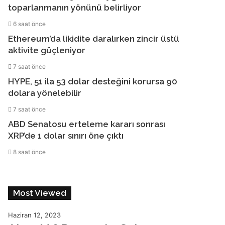
toparlanmanın yönünü belirliyor
6 saat önce
Ethereum’da likidite daralırken zincir üstü
aktivite güçleniyor
7 saat önce
HYPE, 51 ila 53 dolar desteğini korursa 90
dolara yönelebilir
7 saat önce
ABD Senatosu erteleme kararı sonrası
XRP’de 1 dolar sınırı öne çıktı
8 saat önce
Most Viewed
Haziran 12, 2023