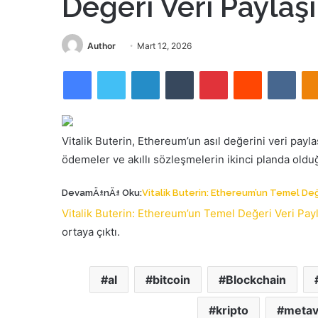
Değeri Veri Paylaş
Bir
Author
Mart 12, 2026
e-
Facebook
Twitter
LinkedIn
Tumblr
Pinterest
Reddit
VKon
posta
göndermek
Vitalik Buterin, Ethereum’un asıl değerini veri pay
ödemeler ve akıllı sözleşmelerin ikinci planda olduğ
DevamÄ±nÄ± Oku:
Vitalik Buterin: Ethereum’un Temel Değ
Vitalik Buterin: Ethereum’un Temel Değeri Veri Pay
ortaya çıktı.
al
bitcoin
Blockchain
kripto
metav