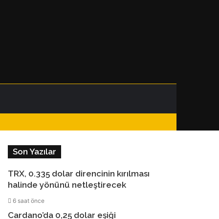
Facebook
Instagram
Telegram
WhatsApp
Kenar
Dış
Arama
Bölmesi
görünümü
yap
Son Yazılar
değiştir
...
TRX, 0.335 dolar direncinin kırılması
halinde yönünü netleştirecek
6 saat önce
Cardano’da 0,25 dolar eşiği