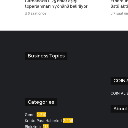
Cardano’da 0,25 dolar eşiği
Ethereum’
toparlanmanın yönünü belirliyor
üstü akt
6 saat önce
7 saat ö
Business Topics
COIN 
Facebook
Instagram
Telegram
WhatsApp
COIN AL 
Categories
About
Genel
2.210
Kripto Para Haberleri
2.206
Blokzincir
113