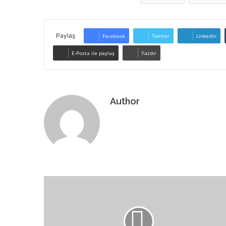
Paylaş
Facebook
Twitter
LinkedIn
E-Posta ile paylaş
Yazdır
Author
Web
sitesi