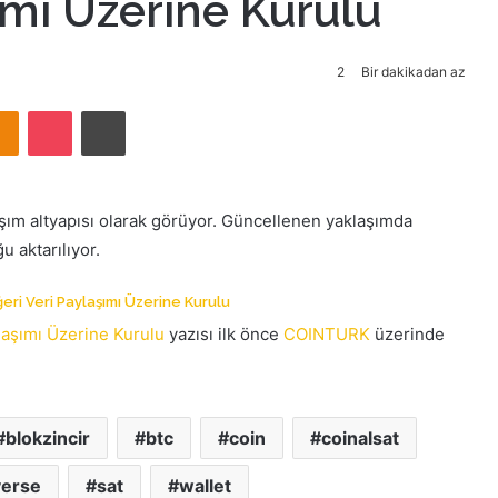
ımı Üzerine Kurulu
2
Bir dakikadan az
takte
Odnoklassniki
Pocket
Yazdır
laşım altyapısı olarak görüyor. Güncellenen yaklaşımda
u aktarılıyor.
eri Veri Paylaşımı Üzerine Kurulu
laşımı Üzerine Kurulu
yazısı ilk önce
COINTURK
üzerinde
blokzincir
btc
coin
coinalsat
erse
sat
wallet