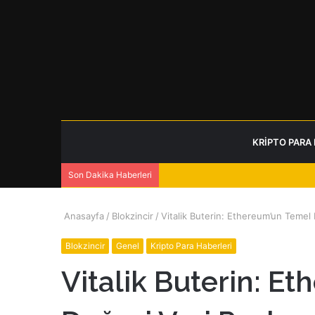
KRIPTO PARA
Son Dakika Haberleri
Anasayfa
/
Blokzincir
/
Vitalik Buterin: Ethereum’un Temel 
Blokzincir
Genel
Kripto Para Haberleri
Vitalik Buterin: E