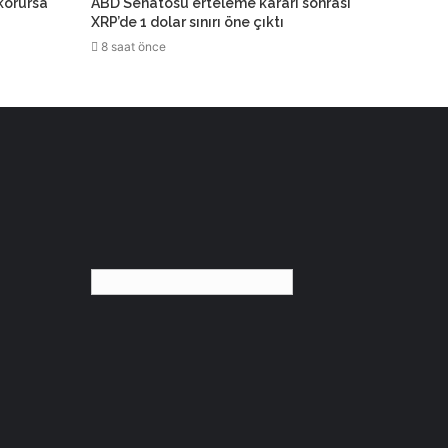
 korursa
ABD Senatosu erteleme kararı sonrası
XRP’de 1 dolar sınırı öne çıktı
8 saat önce
Türkçe