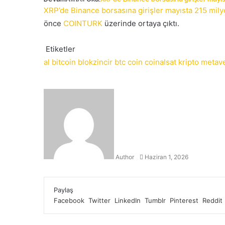
XRP’de Binance borsasına girişler mayısta 215 milyo
önce
COINTURK
üzerinde ortaya çıktı.
Etiketler
al
bitcoin
blokzincir
btc
coin
coinalsat
kripto
metav
Bir
e-
posta
göndermek
Author
Haziran 1, 2026
Facebook
Twitter
LinkedIn
Tumblr
Pinterest
Reddit
VKontakte
Odnoklassniki
Pocket
Yazdır
Paylaş
Facebook
Twitter
LinkedIn
Tumblr
Pinterest
Reddit