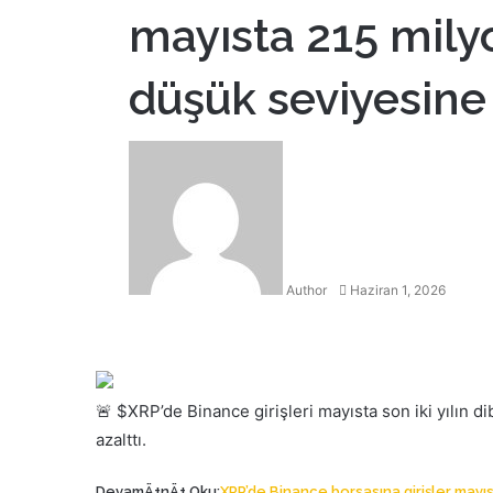
mayısta 215 milyon
düşük seviyesine 
Bir
e-
posta
göndermek
Author
Haziran 1, 2026
Facebook
Twitter
LinkedIn
Tumblr
Pinterest
Reddit
VKontakte
Odnoklassniki
Pocket
Yazdır
🚨 $XRP’de Binance girişleri mayısta son iki yılın dib
azalttı.
DevamÄ±nÄ± Oku:
XRP’de Binance borsasına girişler mayıst