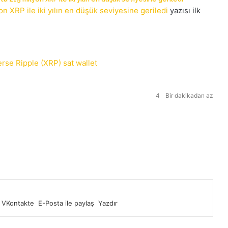
n XRP ile iki yılın en düşük seviyesine geriledi
yazısı ilk
erse
Ripple (XRP)
sat
wallet
4
Bir dakikadan az
VKontakte
E-Posta ile paylaş
Yazdır