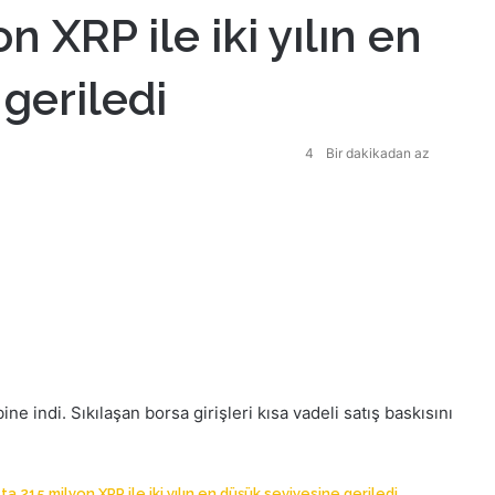
 XRP ile iki yılın en
geriledi
4
Bir dakikadan az
ine indi. Sıkılaşan borsa girişleri kısa vadeli satış baskısını
a 215 milyon XRP ile iki yılın en düşük seviyesine geriledi