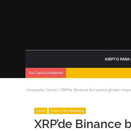
KRIPTO PARA
Son Dakika Haberleri
Anasayfa
/
Genel
/
XRP’de Binance borsasına girişler mayıs
Genel
Kripto Para Haberleri
XRP’de Binance bo