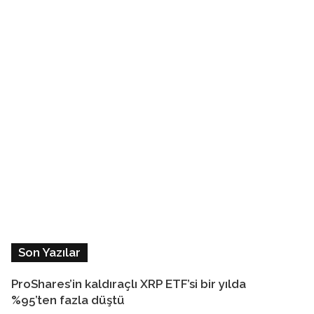
Son Yazılar
ProShares’in kaldıraçlı XRP ETF’si bir yılda
%95’ten fazla düştü