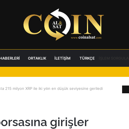
 HABERLERI
ORTAKLIK
İLETIŞIM
TÜRKÇE
İŞLEM SORGULA
ta 215 milyon XRP ile iki yılın en düşük seviyesine geriledi
rsasına girişler