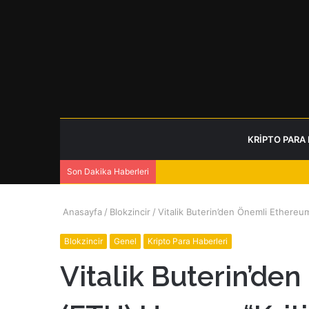
KRIPTO PARA
Son Dakika Haberleri
Anasayfa
/
Blokzincir
/
Vitalik Buterin’den Önemli Ethereum
Blokzincir
Genel
Kripto Para Haberleri
Vitalik Buterin’d