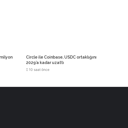
 milyon
Circle ile Coinbase, USDC ortaklığını
2029’a kadar uzattı
10 saat önce