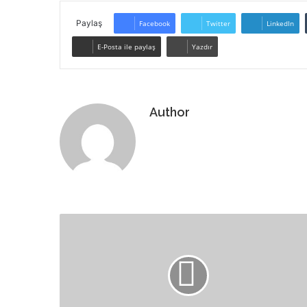
Paylaş
Facebook
Twitter
LinkedIn
E-Posta ile paylaş
Yazdır
Author
Web
sitesi