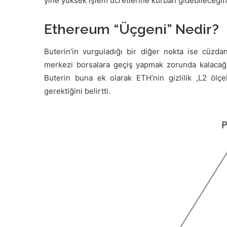
yine yüksek işlem ücretlerine kurban gidebileceğini 
Ethereum “Üçgeni” Nedir?
Buterin’in vurguladığı bir diğer nokta ise cüzda
merkezi borsalara geçiş yapmak zorunda kalacağı
Buterin buna ek olarak ETH’nin gizlilik ,L2 ölçe
gerektiğini belirtti.