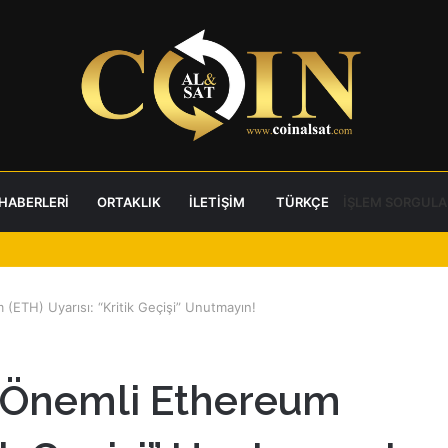
 HABERLERI
ORTAKLIK
İLETIŞIM
TÜRKÇE
İŞLEM SORGULA
 (ETH) Uyarısı: “Kritik Geçişi” Unutmayın!
en Önemli Ethereum