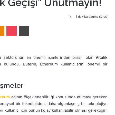
tik Geçişi” Unutmayın!
14
1 dakika okuma süresi
takte
Odnoklassniki
Pocket
Yazdır
a
sektörünün en önemli isimlerinden birisi olan
Vitalik
bulundu. Buterin, Ethereum kullanıcılarını önemli bir
işmeler
ereum
ağının ölçeklenebilirliği konusunda atılması gereken
deneysel bir teknolojiden, daha olgunlaşmış bir teknolojiye
r kullanıcı için bunun kolay kullanılabilir olması gerektiğini