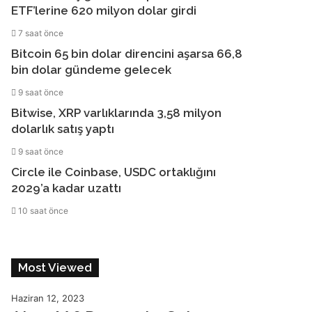
ETF’lerine 620 milyon dolar girdi
7 saat önce
Bitcoin 65 bin dolar direncini aşarsa 66,8
bin dolar gündeme gelecek
9 saat önce
Bitwise, XRP varlıklarında 3,58 milyon
dolarlık satış yaptı
9 saat önce
Circle ile Coinbase, USDC ortaklığını
2029’a kadar uzattı
10 saat önce
Most Viewed
Haziran 12, 2023