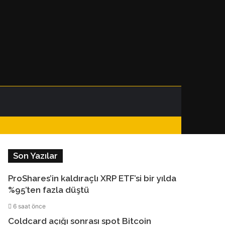
Facebook
Instagram
Telegram
WhatsApp
Kenar
Dış
Arama
Bölmesi
görünümü
yap
Son Yazılar
değiştir
...
ProShares’in kaldıraçlı XRP ETF’si bir yılda
%95’ten fazla düştü
6 saat önce
Coldcard açığı sonrası spot Bitcoin