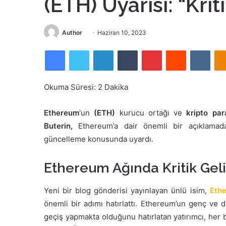
(ETH) Uyarısı: “Kri
Bir
Author
Haziran 10, 2023
e-
Facebook
Twitter
LinkedIn
Tumblr
Pinterest
Reddit
VKon
posta
göndermek
Okuma Süresi:
2
Dakika
Ethereum
‘un
(ETH)
kurucu ortağı ve
kripto par
Buterin,
Ethereum’a dair önemli bir açıklamada 
güncelleme konusunda uyardı.
Ethereum Ağında Kritik Gel
Yeni bir blog gönderisi yayınlayan ünlü isim,
Eth
önemli bir adımı hatırlattı. Ethereum’un genç ve 
geçiş yapmakta olduğunu hatırlatan yatırımcı, her bi