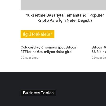
Yükseltme Başarıyla Tamamlandı! Popüler
Kripto Para İçin Neler Değişti?
İlgili Makaleler
Coldcard açığı sonrası spot Bitcoin
Bitcoin 6
ETF’lerine 620 milyon dolar girdi
66,8 bin
7 saat önce
9 saat ö
Business Topics