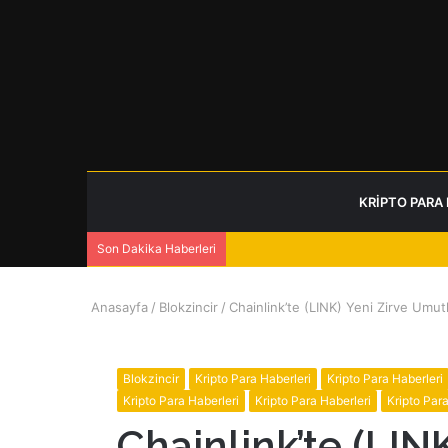
KRIPTO PARA
Son Dakika Haberleri
Anasayfa
/
Blokzincir
/
Chainlink’te (LINK) Yeni Zirve Umutl
Blokzincir
Kripto Para Haberleri
Kripto Para Haberleri
Kripto Para Haberleri
Kripto Para Haberleri
Kripto Para
Chainlink’te (LINK