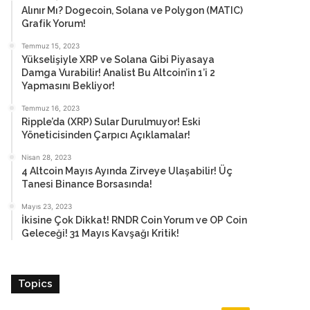
Alınır Mı? Dogecoin, Solana ve Polygon (MATIC)
Grafik Yorum!
Temmuz 15, 2023
Yükselişiyle XRP ve Solana Gibi Piyasaya
Damga Vurabilir! Analist Bu Altcoin’in 1’i 2
Yapmasını Bekliyor!
Temmuz 16, 2023
Ripple’da (XRP) Sular Durulmuyor! Eski
Yöneticisinden Çarpıcı Açıklamalar!
Nisan 28, 2023
4 Altcoin Mayıs Ayında Zirveye Ulaşabilir! Üç
Tanesi Binance Borsasında!
Mayıs 23, 2023
İkisine Çok Dikkat! RNDR Coin Yorum ve OP Coin
Geleceği! 31 Mayıs Kavşağı Kritik!
Topics