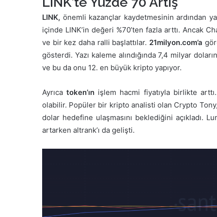
LINK’te Yüzde 70 Artış
LINK,
önemli kazançlar kaydetmesinin ardından yatı
içinde LINK’in değeri %70’ten fazla arttı. Ancak Ch
ve bir kez daha ralli başlattılar.
21milyon.com’a
göre
gösterdi. Yazı kaleme alındığında 7,4 milyar dolar
ve bu da onu 12. en büyük kripto yapıyor.
Ayrıca
token’ın
işlem hacmi fiyatıyla birlikte artt
olabilir. Popüler bir kripto analisti olan Crypto Ton
dolar hedefine ulaşmasını beklediğini açıkladı. L
artarken altrank’ı da gelişti.