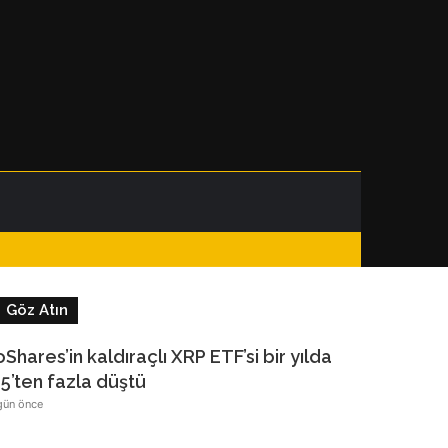
Facebook
Instagram
Telegram
WhatsApp
Kenar
Dış
Arama
Bölmesi
görünümü
yap
Göz Atın
değiştir
...
Kapalı
oShares’in kaldıraçlı XRP ETF’si bir yılda
5’ten fazla düştü
gün önce