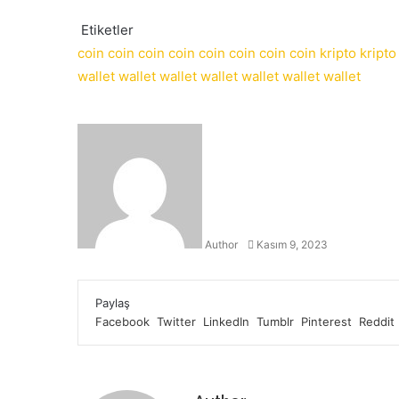
Etiketler
coin
coin
coin
coin
coin
coin
coin
coin
kripto
kripto
wallet
wallet
wallet
wallet
wallet
wallet
wallet
Bir
e-
posta
göndermek
Author
Kasım 9, 2023
Facebook
Twitter
LinkedIn
Tumblr
Pinterest
Reddit
VKontakte
Odnoklassniki
Pocket
Yazdır
Paylaş
Facebook
Twitter
LinkedIn
Tumblr
Pinterest
Reddit