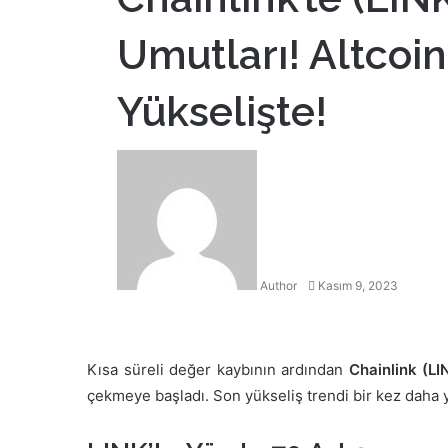
Umutları! Altcoin
Yükselişte!
Bir
e-
posta
göndermek
Author
Kasım 9, 2023
Facebook
Twitter
LinkedIn
Tumblr
Pinterest
Reddit
VKontakte
Odnoklassniki
Pocket
Yazdır
Kısa süreli değer kaybının ardından
Chainlink (LI
çekmeye başladı. Son yükseliş trendi bir kez daha y