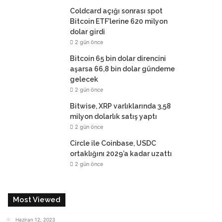
Coldcard açığı sonrası spot
Bitcoin ETF’lerine 620 milyon
dolar girdi
2 gün önce
Bitcoin 65 bin dolar direncini
aşarsa 66,8 bin dolar gündeme
gelecek
2 gün önce
Bitwise, XRP varlıklarında 3,58
milyon dolarlık satış yaptı
2 gün önce
Circle ile Coinbase, USDC
ortaklığını 2029’a kadar uzattı
2 gün önce
Most Viewed
Haziran 12, 2023