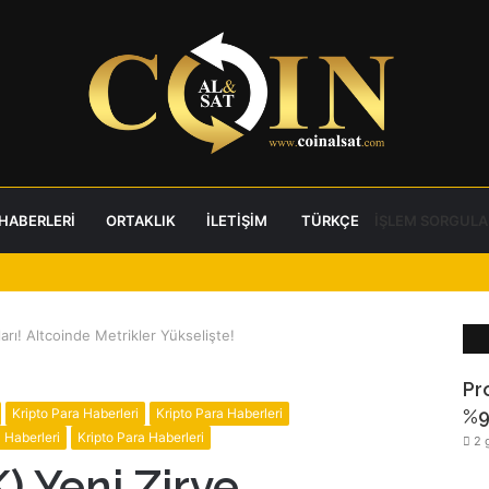
 HABERLERI
ORTAKLIK
İLETIŞIM
TÜRKÇE
İŞLEM SORGULA
arı! Altcoinde Metrikler Yükselişte!
Pr
Kripto Para Haberleri
Kripto Para Haberleri
%9
 Haberleri
Kripto Para Haberleri
2 
) Yeni Zirve