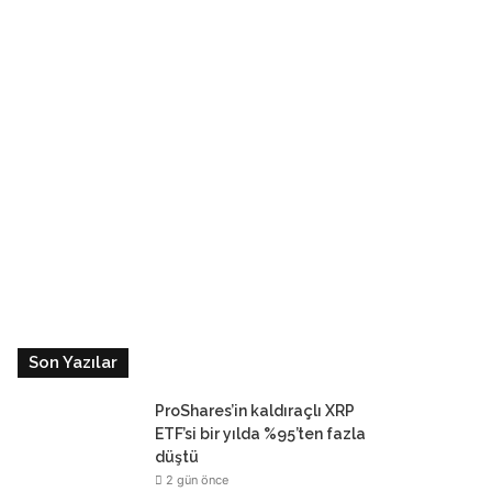
Son Yazılar
ProShares’in kaldıraçlı XRP
ETF’si bir yılda %95’ten fazla
düştü
2 gün önce